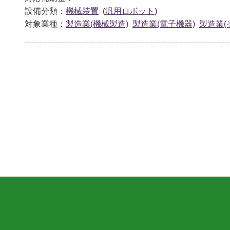
設備分類：
機械装置
(
汎用ロボット
)
対象業種：
製造業(機械製造)
製造業(電子機器)
製造業(