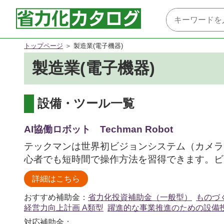
トップページ
製造業(電子機器)
製造業(電子機器)
設備・ツール一覧
AI協働ロボット Techman Robot
テックマンは世界初ビジョンシステム（カメラ）
心者でも短時間で操作方法を習得できます。ビジ
詳細はこちら
おすすめ補助金：
省力化投資補助金（一般型）
ものづ
経営力向上計画 A類型
躍進的な事業推進のための設備
対応補助金：