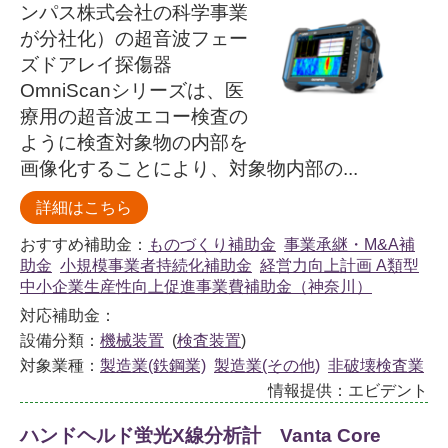
ンパス株式会社の科学事業
が分社化）の超音波フェー
ズドアレイ探傷器
OmniScanシリーズは、医
療用の超音波エコー検査の
ように検査対象物の内部を
画像化することにより、対象物内部の...
詳細はこちら
おすすめ補助金：
ものづくり補助金
事業承継・M&A補
助金
小規模事業者持続化補助金
経営力向上計画 A類型
中小企業生産性向上促進事業費補助金（神奈川）
対応補助金：
設備分類：
機械装置
(
検査装置
)
対象業種：
製造業(鉄鋼業)
製造業(その他)
非破壊検査業
情報提供：エビデント
ハンドヘルド蛍光X線分析計 Vanta Core