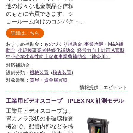
他の様々な地金製品を信頼
のもとに売買できます。シ
ョールーム向けのコンパクト...
詳細はこちら
おすすめ補助金：
ものづくり補助金
事業承継・M&A補
助金
小規模事業者持続化補助金
経営力向上計画 A類型
中小企業生産性向上促進事業費補助金（神奈川）
対応補助金：
設備分類：
機械装置
(
検査装置
)
対象業種：
質屋・貴金属買取
情報提供：エビデント
工業用ビデオスコープ IPLEX NX 計測モデル
工業用ビデオスコープは、
胃カメラ形状の非破壊検査
機器で、配管内部などを壊