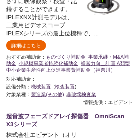
さずに映像観察・検査・記
録することができます。
IPLEXNX計測モデルは、
工業用ビデオスコープ
IPLEXシリーズの最上位機種で、...
詳細はこちら
おすすめ補助金：
ものづくり補助金
事業承継・M&A補
助金
小規模事業者持続化補助金
経営力向上計画 A類型
中小企業生産性向上促進事業費補助金（神奈川）
対応補助金：
設備分類：
機械装置
(
検査装置
)
対象業種：
製造業(その他)
非破壊検査業
情報提供：エビデント
超音波フェーズドアレイ探傷器 OmniScan
X3シリーズ
株式会社エビデント（オリ