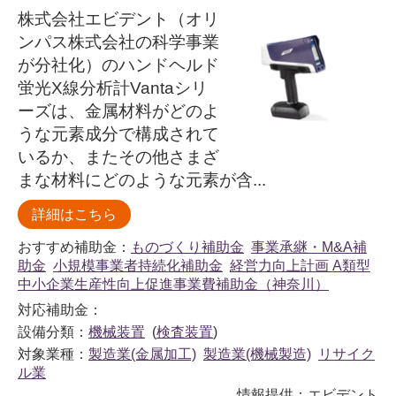
株式会社エビデント（オリ
ンパス株式会社の科学事業
が分社化）のハンドヘルド
蛍光X線分析計Vantaシリ
ーズは、金属材料がどのよ
うな元素成分で構成されて
いるか、またその他さまざ
まな材料にどのような元素が含...
詳細はこちら
おすすめ補助金：
ものづくり補助金
事業承継・M&A補
助金
小規模事業者持続化補助金
経営力向上計画 A類型
中小企業生産性向上促進事業費補助金（神奈川）
対応補助金：
設備分類：
機械装置
(
検査装置
)
対象業種：
製造業(金属加工)
製造業(機械製造)
リサイク
ル業
情報提供：エビデント