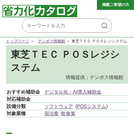
掲載ご希望の方
トップページ
テンポス情報館
東芝ＴＥＣ ＰＯＳレジシステム
東芝ＴＥＣ ＰＯＳレジシ
ステム
情報提供：テンポス情報館
おすすめ補助金
デジタル化・AI導入補助金
対応補助金
設備分類
ソフトウェア
(
POSシステム
)
対象業種
宿泊業
飲食業