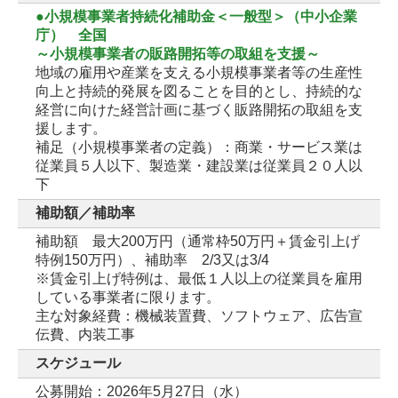
●小規模事業者持続化補助金＜一般型＞（中小企業
庁） 全国
～小規模事業者の販路開拓等の取組を支援～
地域の雇用や産業を支える小規模事業者等の生産性
向上と持続的発展を図ることを目的とし、持続的な
経営に向けた経営計画に基づく販路開拓の取組を支
援します。
補足（小規模事業者の定義）：商業・サービス業は
従業員５人以下、製造業・建設業は従業員２０人以
下
補助額／補助率
補助額 最大200万円（通常枠50万円＋賃金引上げ
特例150万円）、補助率 2/3又は3/4
※賃金引上げ特例は、最低１人以上の従業員を雇用
している事業者に限ります。
主な対象経費：機械装置費、ソフトウェア、広告宣
伝費、内装工事
スケジュール
公募開始：2026年5月27日（水）