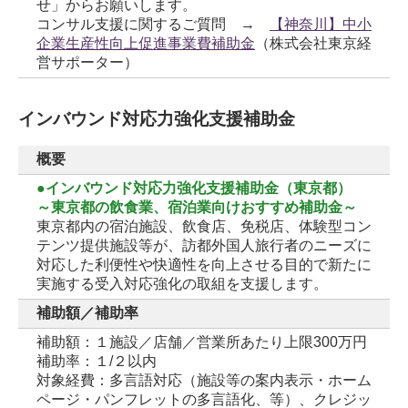
せ」からお願いします。
コンサル支援に関するご質問 →
【神奈川】中小
企業生産性向上促進事業費補助金
（株式会社東京経
営サポーター）
インバウンド対応力強化支援補助金
概要
●インバウンド対応力強化支援補助金（東京都）
～東京都の飲食業、宿泊業向けおすすめ補助金～
東京都内の宿泊施設、飲食店、免税店、体験型コン
テンツ提供施設等が、訪都外国人旅行者のニーズに
対応した利便性や快適性を向上させる目的で新たに
実施する受入対応強化の取組を支援します。
補助額／補助率
補助額：１施設／店舗／営業所あたり上限300万円
補助率：１/２以内
対象経費：多言語対応（施設等の案内表示・ホーム
ページ・パンフレットの多言語化、等）、クレジッ