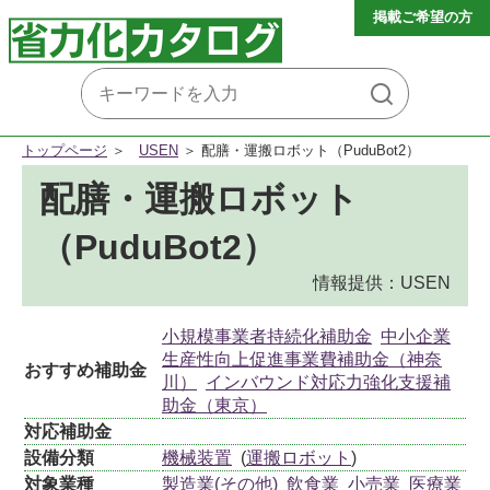
掲載ご希望の方
トップページ
USEN
配膳・運搬ロボット（PuduBot2）
配膳・運搬ロボット
（PuduBot2）
情報提供：USEN
小規模事業者持続化補助金
中小企業
生産性向上促進事業費補助金（神奈
おすすめ補助金
川）
インバウンド対応力強化支援補
助金（東京）
対応補助金
設備分類
機械装置
(
運搬ロボット
)
対象業種
製造業(その他)
飲食業
小売業
医療業